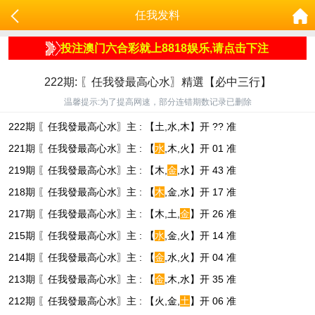
任我发料
投注澳门六合彩就上8818娱乐,请点击下注
222期: 〖任我發最高心水〗精選【必中三行】
温馨提示:为了提高网速，部分连错期数记录已删除
222期 〖任我發最高心水〗主 : 【土,水,木】开 ?? 准
221期 〖任我發最高心水〗主 : 【
水
,木,火】开 01 准
219期 〖任我發最高心水〗主 : 【木,
金
,水】开 43 准
218期 〖任我發最高心水〗主 : 【
木
,金,水】开 17 准
217期 〖任我發最高心水〗主 : 【木,土,
金
】开 26 准
215期 〖任我發最高心水〗主 : 【
水
,金,火】开 14 准
214期 〖任我發最高心水〗主 : 【
金
,水,火】开 04 准
213期 〖任我發最高心水〗主 : 【
金
,木,水】开 35 准
212期 〖任我發最高心水〗主 : 【火,金,
土
】开 06 准