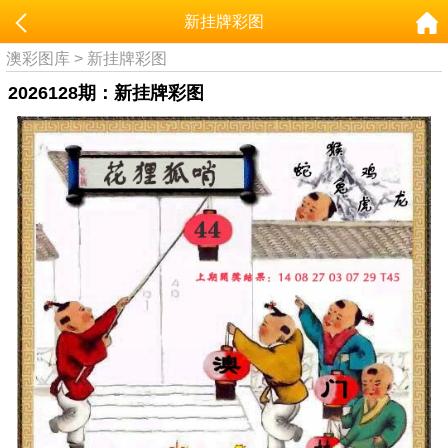
新挂牌彩图
澳彩图库
>
新挂牌彩图
2026128期：新挂牌彩图