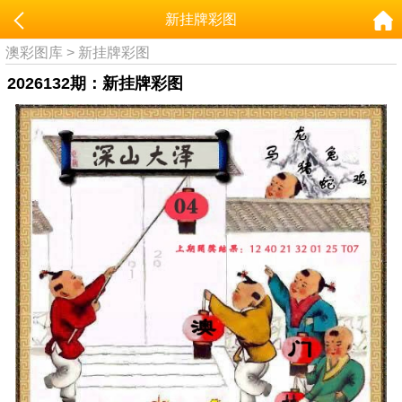
新挂牌彩图
澳彩图库
>
新挂牌彩图
2026132期：新挂牌彩图